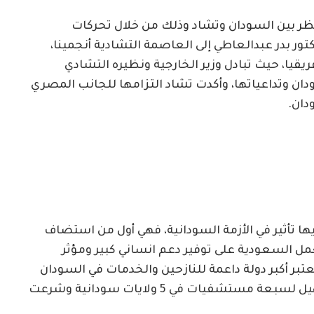
ظر بين السودان وتشاد وذلك من خلال تحركات
كتور بدر عبدالعاطي إلى العاصمة التشادية أنجمينا،
يقيا، حيث تبادل وزير الخارجية ونظيره التشادي
دان وتداعياتها، وأكدت تشاد التزامها للجانب المصري
دان.
ها تأثير في الأزمة السودانية، فهي أول من استضاف
نبر جدة، 2023م، وكذلك تعمل السعودية على توفير دعم انساني كبير ومؤثر
تبر أكبر دولة داعمة للنازحين والخدمات في السودان
سيما الطبية وذلك بتكلفها بتوفير الدعم والتأهيل لسبعة مستشفيات في 5 ولايات سودانية وشرعت