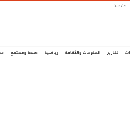
من نحن
ات
تقارير
المنوعات والثقافة
رياضية
صحة ومجتمع
مق