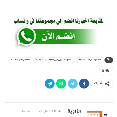
الحكومة_السودانية
السودانيون_في_ليبيا
الكفرة
بعثة_دبلوماسية
0
شارك
الزاوية
16342 المشاركات
15 تعليقات