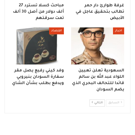
غرفة طوارئ دار حمر
مباحث كسلا تسترد 27
تطالب بتحقيق عاجل في
ألف دولار من أصل 30 ألف
الأبيض
تمت سرقتهم
اخبار
اقتصاد
السعودية تعلن تعيين
وفد كيني رفيع يصل مقر
اللواء عبد الله بن سالم
سفارة السودان بنيروبي
قائدا للتحالف البحري الذي
ويدفع بطلب بشأن الشاي
يضم السودان
السابق
التالي