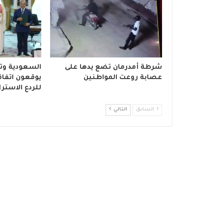
شرطة أمدرمان تضع يدها على
السعودية وتر
عصابة روعت المواطنين
يوقعون اتفاق
للردع الاسترا
السابق
التالي