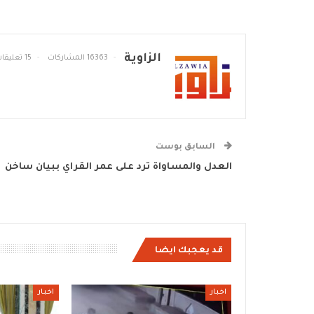
الزاوية
16363 المشاركات
15 تعليقات
السابق بوست
العدل والمساواة ترد على عمر القراي ببيان ساخن
قد يعجبك ايضا
اخبار
اخبار