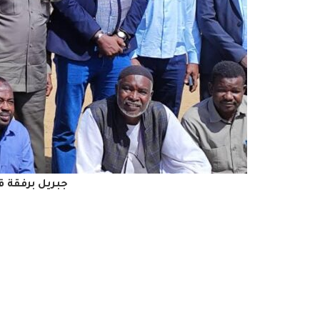
جبريل برفقة ق