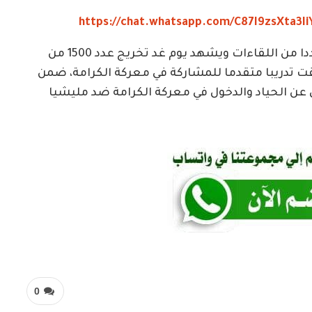
https://chat.whatsapp.com/C87I9zsXta3IiY
وتستمر زيارة جبريل لمدة يومين يعقد خلالها عددا من اللقاءات ويشهد يوم غد تخريج عدد 1500 من
قت تدريبا متقدما للمشاركة في معركة الكرامة، ضمن
ي عن الحياد والدخول في معركة الكرامة ضد مليشيا
0