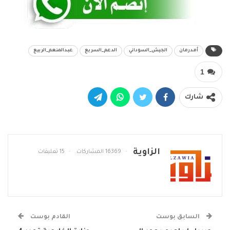
أمدرمان
الجيش_السوداني
الدعم_السريع
عبدالمنعم_الربيع
1
شارك
الزاوية
16369 المشاركات
15 تعليقات
السابق بوست
القادم بوست