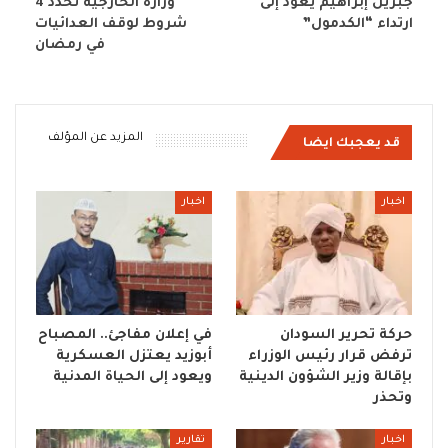
جبريل إبراهيم يعود إلى
وزارة الخارجية تحدد 4
ارتداء “الكدمول”
شروط لوقف العدائيات
في رمضان
المزيد عن المؤلف
قد يعجبك ايضا
اخبار
اخبار
حركة تحرير السودان
في إعلان مفاجئ.. المصباح
ترفض قرار رئيس الوزراء
أبوزيد يعتزل العسكرية
بإقالة وزير الشؤون الدينية
ويعود إلى الحياة المدنية
وتحذر
اخبار
تقارير