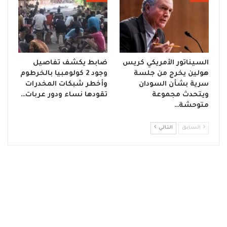
السيناتور الأمريكي كريس
ضابط يكشف تفاصيل
هولين يخرج من جلسة
وجود 2 كولومبيا بالخرطوم
سرية بشأن السودان
وأخطر شبكات المخدرات
ويتحدث مجموعة
تقودها نساء ودور عربات…
متوحشة…
السابق
التالي