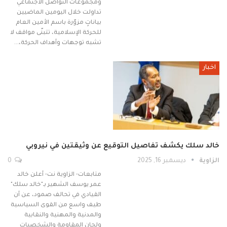
ومجموعات التواصل الاجتماعي
تداولت خلال اليومين الماضيين
بياناتٍ مزوّرة باسم الأمين العام
للحركة الإسلامية، تتبنّى مواقف لا
تشبه توجهات وأهداف الحركة،…
اخبار
خالد سلك يكشف تفاصيل التوقيع عن وثيقتين في نيروبي
الزاوية
ديسمبر 16, 2025
0
متابعات- الزاوية نت- أعلن خالد
عمر يوسف الشهير بـ"خالد سلك"
القيادي في تحالف صمود، عن أن
طيف واسع من القوى السياسية
والمدنية والمهنية والنقابية
ولجان المقاومة والشخصيات