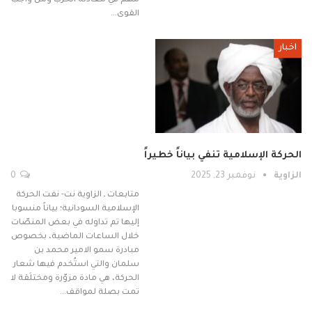
مهم في معادلة الحرب ومن واجب
القوى…
اخبار
الحركة الإسلامية تنفي بياناً خطيراً
الزاوية
نوفمبر 23, 2025
0
متابعات ـ الزاوية نت- نفت الحركة
الإسلامية السودانية؛ بياناً منسوبا
إليها تم تداوله في بعض المنصّات
خلال الساعات الماضية، بخصوص
مبادرة سمو الامير محمد بن
سلمان والتي استُخدم فيها شعار
الحركة، هي مادة مزوّرة ومختلَقة لا
تمت بصلة لمواقف…