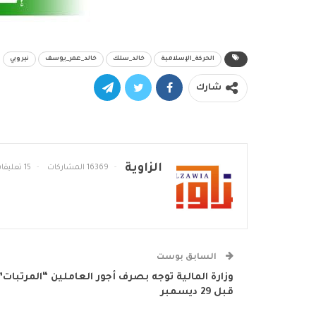
الحركة_الإسلامية
خالد_سلك
خالد_عمر_يوسف
نيروبي
شارك
الزاوية
16369 المشاركات
15 تعليقات
السابق بوست
وزارة المالية توجه بصرف أجور العاملين “المرتبات”
قبل 29 ديسمبر