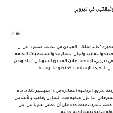
يقتين في نيروبي
0
هير بـ”خالد سلك” القيادي في تحالف صمود، عن أن
نية والنقابية ولجان المقاومة والشخصيات العامة
نيروبي، اولاهما إعلان المبادئ السوداني “بناء وطن
ني- الحركة الإسلامية كمنظومة إرهابية.
وأشار إلى أن الوثيقة الأولى أكدت أن ما ورد في خارطة طريق الرباعية الصادرة في 12 سبتمبر 2025، جاء
داني، لذا فإن ملكية هذه المبادئ وطنية بالأساس،
اهضة للحرب، متعاهدة على أن تعمل سوياً من أجل
دولة مدنية ديمقراطية حديثة.