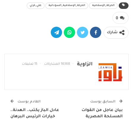
الحركة_الإسلامية
الحركة_الإسلامية_السودانية
علي_كرتي
0
شارك
الزاوية
16368 المشاركات
15 تعليقات
السابق بوست
القادم بوست
بيان عاجل من القوات
عادل الباز يكتب.. الهدنة..
المسلحة المصرية
خيارات الرئيس البرهان