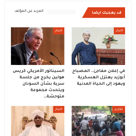
المزيد عن المؤلف
قد يعجبك ايضا
اخبار
اخبار
في إعلان مفاجئ.. المصباح
السيناتور الأمريكي كريس
أبوزيد يعتزل العسكرية
هولين يخرج من جلسة
ويعود إلى الحياة المدنية
سرية بشأن السودان
ويتحدث مجموعة
متوحشة…
تقارير
اخبار