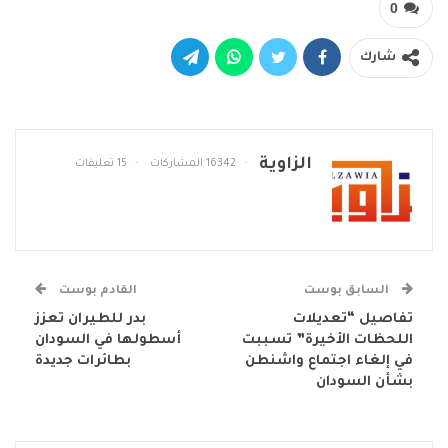
0
شارك
الزاوية
16342 المشاركات
15 تعليقات
السابق بوست
القادم بوست
تفاصيل “تعديلات
بدر للطيران تعزز
اللحظات الأخيرة” تسببت
أسطولها في السودان
في إلغاء اجتماع واشنطن
بطائرات جديدة
بشأن السودان