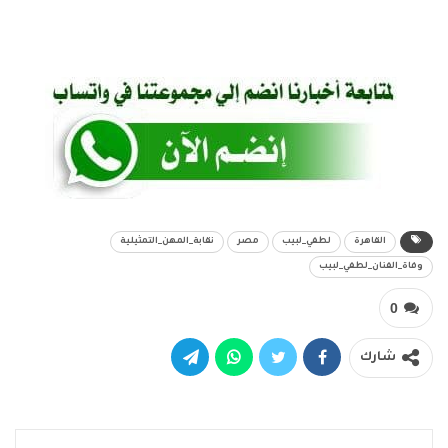
القاهرة
لطفي_لبيب
مصر
نقابة_المهن_التمثيلية
وفاة_الفنان_لطفي_لبيب
0
شارك