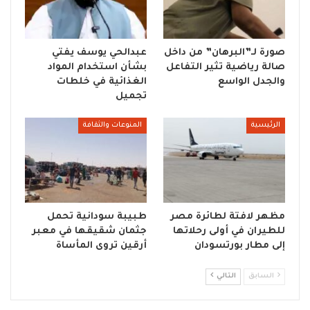
صورة لـ”البرهان” من داخل
عبدالحي يوسف يفتي
صالة رياضية تثير التفاعل
بشأن استخدام المواد
والجدل الواسع
الغذائية في خلطات
تجميل
الرئيسية
المنوعات والثقافة
مظهر لافتة لطائرة مصر
طبيبة سودانية تحمل
للطيران في أولى رحلاتها
جثمان شقيقها في معبر
إلى مطار بورتسودان
أرقين تروى المأساة
السابق
التالي