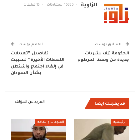
الزاوية
16336 المشاركات
15 تعليقات
السابق بوست
القادم بوست
الحكومة تزف بشريات
تفاصيل “تعديلات
جديدة من وسط الخرطوم
اللحظات الأخيرة” تسببت
في إلغاء اجتماع واشنطن
بشأن السودان
المزيد عن المؤلف
قد يعجبك ايضا
الرئيسية
المنوعات والثقافة