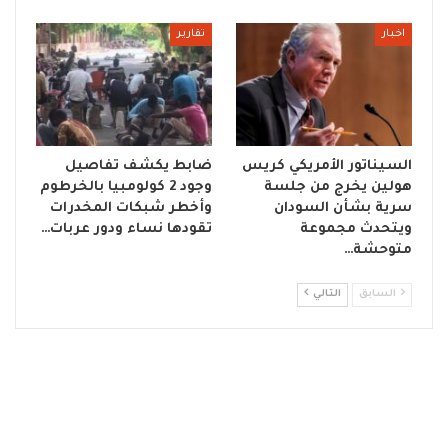
اخبار
تقارير
السيناتور الأمريكي كريس
ضابط يكشف تفاصيل
هولين يخرج من جلسة
وجود 2 كولومبيا بالخرطوم
سرية بشأن السودان
وأخطر شبكات المخدرات
ويتحدث مجموعة
تقودها نساء ودور عربات…
متوحشة…
السابق
التالي