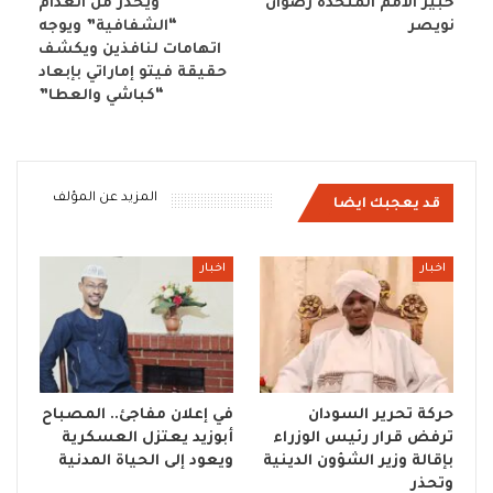
خبير الأمم المتحدة رضوان
ويحذر من انعدام
نويصر
“الشفافية” ويوجه
اتهامات لنافذين ويكشف
حقيقة فيتو إماراتي بإبعاد
“كباشي والعطا”
المزيد عن المؤلف
قد يعجبك ايضا
اخبار
اخبار
حركة تحرير السودان
في إعلان مفاجئ.. المصباح
ترفض قرار رئيس الوزراء
أبوزيد يعتزل العسكرية
بإقالة وزير الشؤون الدينية
ويعود إلى الحياة المدنية
وتحذر