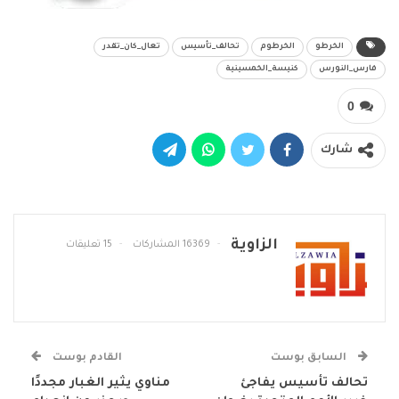
الخرطو
الخرطوم
تحالف_تأسيس
تعال_كان_تقدر
فارس_النورس
كنيسة_الخمسينية
0
شارك
الزاوية
16369 المشاركات
15 تعليقات
السابق بوست
القادم بوست
تحالف تأسيس يفاجئ
مناوي يثير الغبار مجددًا