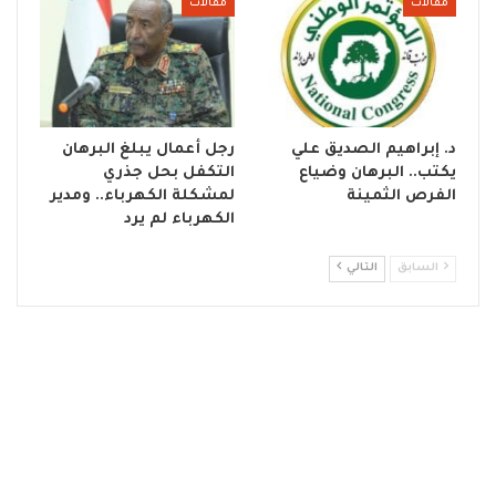
مقالات
مقالات
د. إبراهيم الصديق علي
رجل أعمال يبلغ البرهان
يكتب.. البرهان وضياع
التكفل بحل جذري
الفرص الثمينة
لمشكلة الكهرباء.. ومدير
الكهرباء لم يرد
السابق
التالي