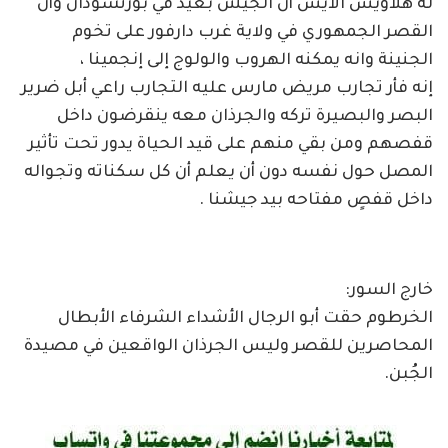
له هلاويس الآيس أن الجيش بعيد في بورتسودان وأن
القصر الجمهوري في ولاية غرب دارفور على تخوم
الجنينة وانه يمكنه الهروب والولوج إلى إنجمينا ،
إنه فأر تجارب مريض مارس عليه التجارب راعي أبل ضرير
البصر والبصيرة تركه والجرذان معه ينقرضون داخل
قفصهم ومن بقي منهم على قيد الحياة يدور تحت تأثير
المصل حول نفسه دون أن يعلم أن كل سكناته وتجواله
داخل قفصٍ مفتاحه بيد جيشنا .
خارج السور:
الخرطوم حقت أبو الرجال الأشداء الشرفاء الأبطال
المحاصرين للقصر وليس الجرذان الواقعين في مصيدة
الجُبن.