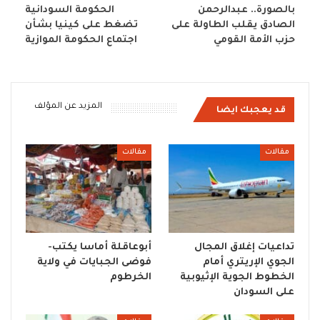
بالصورة.. عبدالرحمن
الحكومة السودانية
الصادق يقلب الطاولة على
تضغط على كينيا بشأن
حزب الأمة القومي
اجتماع الحكومة الموازية
المزيد عن المؤلف
قد يعجبك ايضا
مقالات
مقالات
تداعيات إغلاق المجال
أبوعاقلة أماسا يكتب-
الجوي الإريتري أمام
فوضى الجبايات في ولاية
الخطوط الجوية الإثيوبية
الخرطوم
على السودان