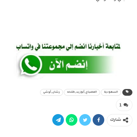
السعودية
المصباح_أبوزيد_طلحه
رشان_أوشي
1
شارك