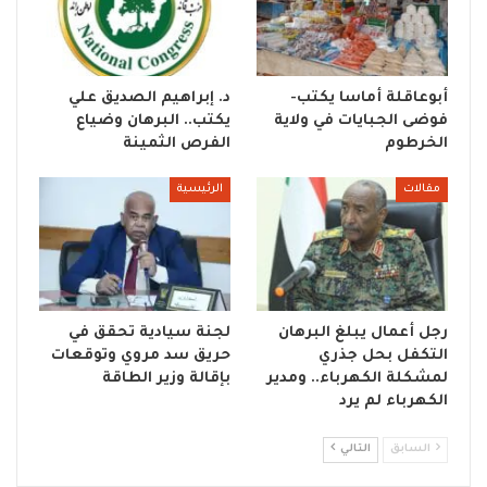
أبوعاقلة أماسا يكتب-
د. إبراهيم الصديق علي
فوضى الجبايات في ولاية
يكتب.. البرهان وضياع
الخرطوم
الفرص الثمينة
مقالات
الرئيسية
رجل أعمال يبلغ البرهان
لجنة سيادية تحقق في
التكفل بحل جذري
حريق سد مروي وتوقعات
لمشكلة الكهرباء.. ومدير
بإقالة وزير الطاقة
الكهرباء لم يرد
السابق
التالي