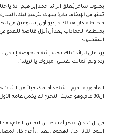
بصوت ساخر يُعلق الرائد أحمد إبراهيم “دة يا جناب
تختو في الإيقاف بكرة يجوك يترسو ليك، الملاز
مجلجلة-كان هنالك فيديو أول إسبوعين في الح
بمنطقة الحماداب بعد أن أنزل قناصة للعدو في
المقصود-
يرد على الرائد “تلك تحشيشة مبغوضةٌ إلا في س
رده ولم أتمالك نفسي “مبروك يا تريند”…
المأمورية تخرج لتشاهد أمامك جبلاً من الثبات،ق
ال30 عام،وهو حديث التخرج لم يكمل عامه الأول بعد…
في ال 21 من شهر أغسطس لنفس العام،بعد 
اليوم الثاني من الهجوم..بعد أن أُخرج كل الم