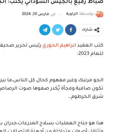
ضباط رفيع بالجيش السوداني يكتب: الج
بواسطة
الزاوية
في
مارس 30, 2024
شارك
كتب العقيد
ابراهيم الحوري
للعام 2023:
الجو مرتبك وغير مفهوم كحال كل الناس،ما بين
تكون صافية،وفجأة يُكدر صفوها صوت الرصاص و
شرق الخرطوم…
هذا هو جناح العمليات بسلاح المدرعات،جدران 
وتثاقل،أصوات متداخلة من أجهزة الإتصالات الها