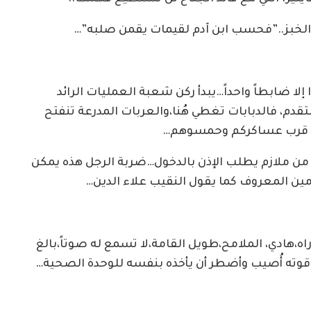
لخبز..”فحسب ابن آدم لقيمات يقمن صلبه”…
لا ضابطاً واحداً…يبدأ ركن شعبة العمليات الرائد
تقدم، فالدبابات تغطي هُنا،والعربات المدرعة تنفتح
وا قرب عساكركم وحمسوهم…
 ملازم يطلب الإذن بالدخول…ضربة الرجل هذه يمكن
مين المعروف كما يقول النقيب علاء الدين…
ه،هادي، الملامح،طويل القامة،لا تسمع له صوتاً،بالغ
اد قوته أُصيب وأضطر أن يأخذه بنفسه للوحدة الصحية…