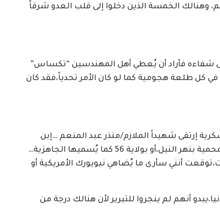
، وهنالك الخمسة الذين دخلوا إلى قلب العدو شرقاً
كمل شفاءه فأراد أن يُعطي أهل المهندسين “تكساس”
 كل طلعة هجومية كما لو كان الأمر تحدياً،فقد كان
ية إرتقى شهيداً الملازم/منذر عبد المنعم …إبن
الدفعة 67 التي تقدم الشهيد تلو الشهيد،إبن المحمية بنهر النيل،أو بولاية 56 كما يُسميها الجاهزية…
،توقعت أنني سأرى ما يُضاهي نيويورك الأمريكية أو
يبدو أنهم لم ينجروا للتبرير لأن هنالك درجة من