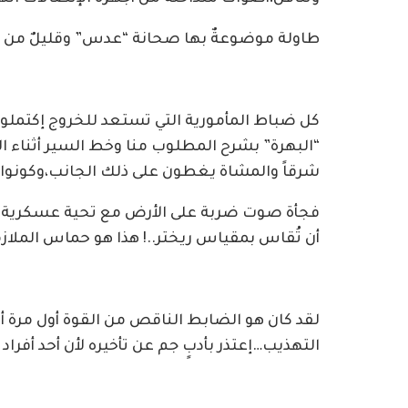
طاولة موضوعةٌ بها صحانة “عدس” وقليلٌ من ا
كل ضباط المأمورية التي تستعد للخروج إكتملوا إ
“البهرة” بشرح المطلوب منا وخط السير أثناء ال
شرقاً والمشاة يغطون على ذلك الجانب،وكون
فجأة صوت ضربة على الأرض مع تحية عسكرية من
أن تُقاس بمقياس ريختر..! هذا هو حماس الملاز
لقد كان هو الضابط الناقص من القوة أول مرة أرا
التهذيب…إعتذر بأدبٍ جم عن تأخيره لأن أحد أفر