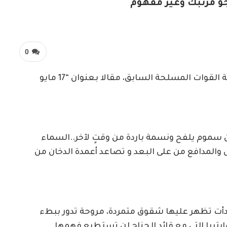
و مرتبك وغير مفهوم
0
رئيس تحرير صحيفة القوات المسلحة السابق، مقالا بعنوان “17 مايو
 سموم يلفح ونسمة باردة من وقتٍ لآخر..السماء
المدافع من على البعد و تصاعد أعمدة الدخان من
بدأت تظهر عليها شقوق متمردة، مروحة تدور ببطء
يتيرا التي مع قائد الجناح لن تستطيع فهمها..