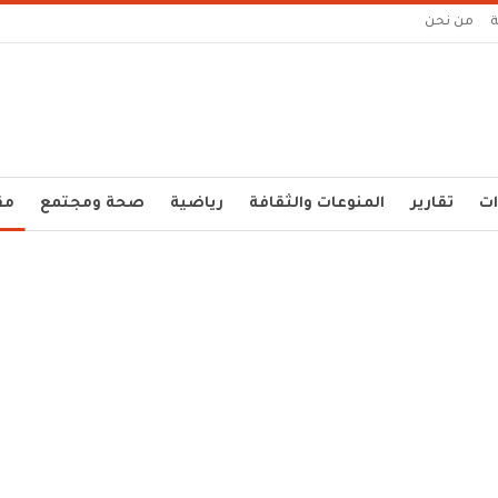
من نحن
ات
تقارير
المنوعات والثقافة
رياضية
صحة ومجتمع
مق