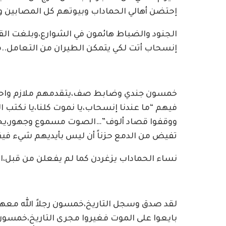
إحتضن أهالي الحماداب وبيوتهم كل المصابين و
الجنود والضباط هائمون في الشوارع،وبلغت الق
إنسحاب أتت لكي يتمكن الطيران من التعامل..مم
خمسون جندي وضابط صف،يتقدمهم ملازم واحد،
فيهم “ما عندنا إنسحاب،يا نموت كلنا،يا نكتب 
ووقفوا قصاد ألوف”…الصوت مسموع وجهور،يخر
تفيض من الدمع حزناً أن ليس بأيديهم شيء فيقو
نساء الحماداب يزغردن كما لم يفعلن من قبل،الر
لقد صدق وسجل التاريخ،خمسون رجلاً الله معه
بايعوا على الموت فغيروا مجرى التاريخ،خمسون 