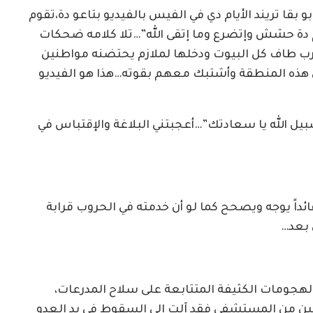
و بقا تريند الأيام دي في الفيس بالفيديو بتاعو دة،تقوم
م دة حشش وإتضرع وما إتقى الله”…تلا كلامه ضحكات
رب طاف كل البيوت ودخلها لملازم يحتضنه مواطنين
 هذه المنطقة وأشتبك معهم بقوته…هذا هو الفيديو
بيل الله يا سعادتك”…أعجبتني البلاغة والإقتباس في
ائداً يوجه ويصحح كما لو أن خدمته في الحروب قرابة
الهجومات الكثيفة المتتابعة على سلاح المدرعات،
صابين من المستشفى فقد آلت إلى السقوط في يد العدو