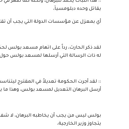
:: هذا الثبات يٌحمد للبرهان، ولكنه كما ظهر في
يقاتل وحده دبلومسياَ،
أي بمعزل عن مؤسسات الدولة التي يجب أن تقاتل
لقد ذكر الحارث، رداً على اتهام مسعد بولس لح
له ذات الرسالة التي أرسلها لمسعد بولس حول 
:: لقد أجرت الحكومة تعديلاً في المقترح ليتن
أرسل البرهان التعديل لمسعد بولس، وهذا ما ي
بولس ليس من يجب أن يخاطبه البرهان، لا شفاه
يتجاوز وزير الخارجية،