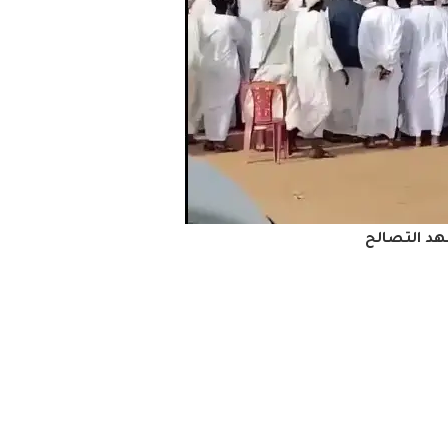
د التصالح