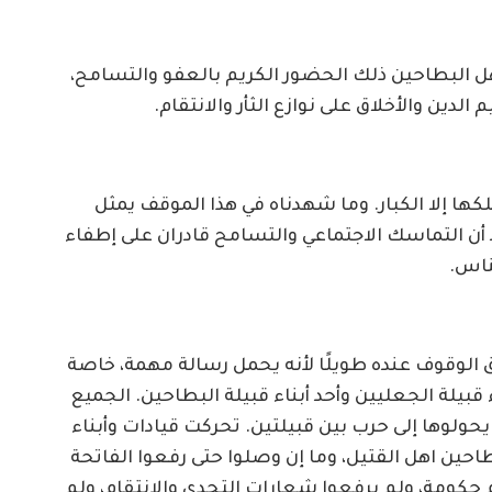
ل البطاحين ذلك الحضور الكريم بالعفو والتسامح،
الدين والأخلاق على نوازع الثأر والانتقام.
كها إلا الكبار. وما شهدناه في هذا الموقف يمثل
ؤكد أن التماسك الاجتماعي والتسامح قادران على إطفاء
ناس.
 الوقوف عنده طويلًا لأنه يحمل رسالة مهمة، خاصة
 قبيلة الجعليين وأحد أبناء قبيلة البطاحين. الجميع
ولوها إلى حرب بين قبيلتين. تحركت قيادات وأبناء
طاحين اهل القتيل، وما إن وصلوا حتى رفعوا الفاتحة
 حكومة، ولم يرفعوا شعارات التحدي والانتقام، ولم