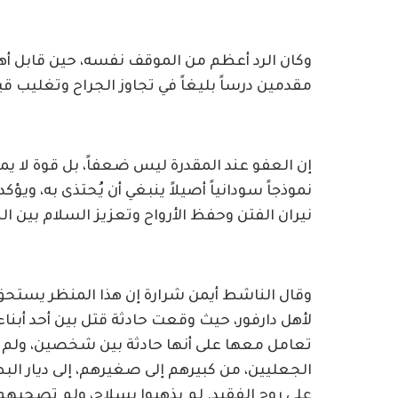
وكان الرد أعظم من الموقف نفسه، حين قابل أه
مقدمين درساً بليغاً في تجاوز الجراح وتغليب قيم 
إن العفو عند المقدرة ليس ضعفاً، بل قوة لا يمل
نموذجاً سودانياً أصيلاً ينبغي أن يُحتذى به، وي
نيران الفتن وحفظ الأرواح وتعزيز السلام بين ال
وقال الناشط أيمن شرارة إن هذا المنظر يستحق
لأهل دارفور، حيث وقعت حادثة قتل بين أحد أبناء
تعامل معها على أنها حادثة بين شخصين، ولم يح
الجعليين، من كبيرهم إلى صغيرهم، إلى ديار الب
على روح الفقيد. لم يذهبوا بسلاح، ولم تصحبهم