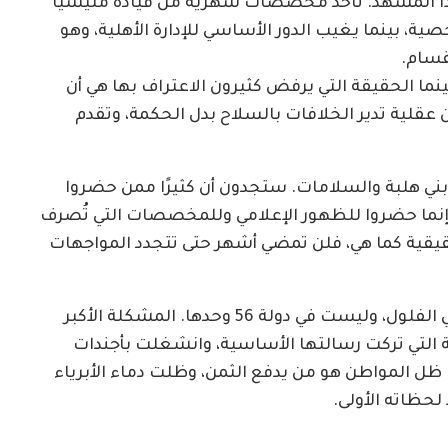
ن هذا المشهد. تاخد مخصصات شهرية من قيادة مليشيا
ة، بينما يغيب الدور الأساسي للإدارة الأهلية، وهو
قسام.
أتي من يحمّل كل شيء للفلول أو لدولة 56، بينما الحقيقة التي يرفض كثيرون الاعتراف بها هي أن
من عقلية تدير الخلافات بالسلاح بدل الحكمة، وتقدم
 بني هلبة والسلامات. ستجدون أن كثيرًا ممن حضروا
 وإنما حضروا للظهور الإعلامي وللمخصصات التي تُصرف
قيقية كما هي، فلن تمضي أشهر حتى تتجدد المواجهات
المشكلة ليست في الحكومة وحدها، وليست في الفلول، وليست في دولة 56 وحدها. المشكلة الأكبر
هلية التي تركت رسالتها الأساسية، وانشغلت بأجندات
ل المواطن هو من يدفع الثمن، وظلت دماء الأبرياء
حظاته الأولى.