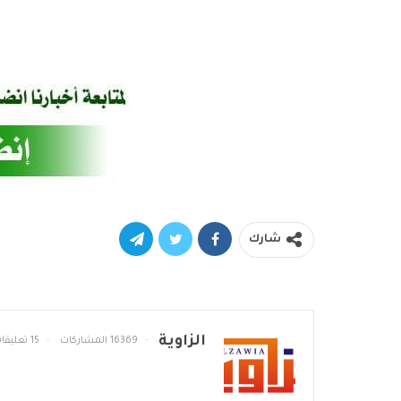
شارك
الزاوية
16369 المشاركات
15 تعليقات