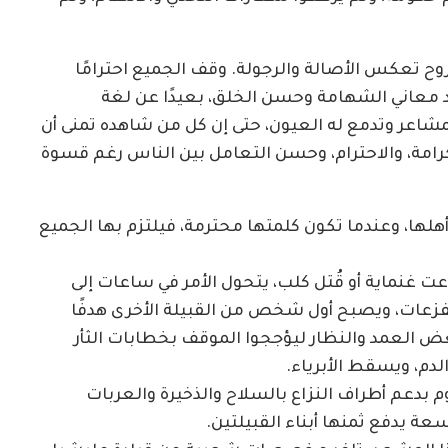
وح تعكس الأصالة والرجولة. وقف الجميع احترامًا
معاني الشهامة وحسن الخلق، بعيدًا عن لغة
 المشاعر وتدمع له العيون، حتى إن كل من شاهده تمنى أن
رامة، والاحترام، وحسن التعامل بين الناس رغم قسوة
أهلها، وعندما تكون كلمتها محترمة، فيلتزم بها الجميع
عت غنماية أو قُتل كلب، يتحول الأمر في ساعات إلى
لفزعات، ويصبح أول شخص من القبيلة الأخرى هدفًا
ي بعض العمد والنظار ليؤججوا الموقف بخطابات الثأر
الدم، ويسقط الأبرياء.
 بدعم أطراف النزاع بالسلاح والذخيرة والعربات
عة يدفع ثمنها أبناء القبيلتين.