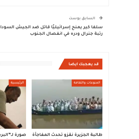
السابق بوست
سلفا كير يمنح إسرائيليًا قاتل ضد الجيش السودان
رتبة جنرال ودره في انفصال الجنوب
قد يعجبك ايضا
المنوعات والثقافة
الرئيسية
طالبة الجزيرة نقزو تحدث المفاجأة
صورة لـ”البر