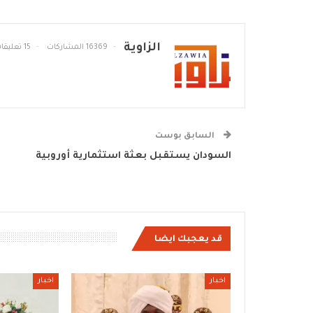
الزاوية
16369 المشاركات
15 تعليقات
السابق بوست
السودان يستقبل بعثة استثمارية أوروبية
قد يعجبك ايضا
اخبار
اخبار