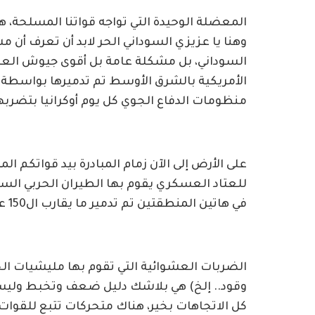
المعضلة الوحيدة التي تواجه قواتنا المسلحة، 
وهنا يا عزيزي السوداني الحر لابد أن تعرف 
السوداني، بل مشكلة عامة بل أقوى جيوش العالم
الأمريكية بالشرق الأوسط تم تدميرها بواسطة 
منظومات الدفاع الجوي كل يوم أوكرانيا بتضرب
على الأرض إلى الآن زمام المبادرة بيد قواتكم ال
للعتاد العسكري يقوم بها الطيران الحربي السود
في هاتين المنطقتين تم تدمير ما يقارب ال150 عربة قتالية جنجويدية، دون أي شوشرة.
الضربات العشوائية التي تقوم بها مليشيات الج
وقود.. إلخ) هي بلاشك دليل ضعف وتخبط وليست
كل الاتجاهات بخير، هناك متحركات تتبع للقوات