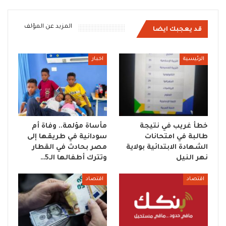
المزيد عن المؤلف
قد يعجبك ايضا
الرئيسية
اخبار
خطأ غريب في نتيجة
مأساة مؤلمة.. وفاة أم
طالبة في امتحانات
سودانية في طريقها إلى
الشهادة الابتدائية بولاية
مصر بحادث في القطار
نهر النيل
وتترك أطفالها الـ5…
اقتصاد
اقتصاد