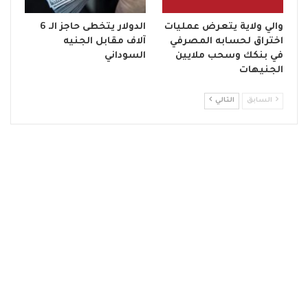
والي ولاية يتعرض عمليات
الدولار يتخطى حاجز الـ 6
اختراق لحسابه المصرفي
آلاف مقابل الجنيه
في بنكك وسحب ملايين
السوداني
الجنيهات
السابق
التالي