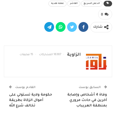
الدعم_السريع
الفاشر
عملة نقدية
0
شارك
الزاوية
16387 المشاركات
15 تعليقات
السابق بوست
القادم بوست
وفاة 4 أشخاص وإصابة
حكومة ولاية تستولي على
آخرين في حادث مروري
أموال الزكاة بطريقة
بمنطقة العريباب
تخالف شرع الله