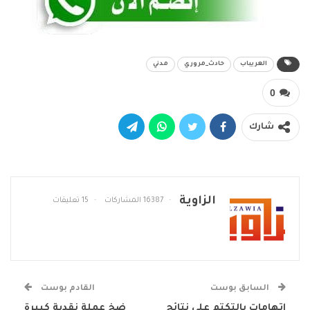
العريباب
حادث_مروري
مدني
0
شارك
الزاوية
16387 المشاركات
15 تعليقات
السابق بوست
القادم بوست
اتهامات بالتكتم على نتائج
ضخ عملة نقدية كبيرة