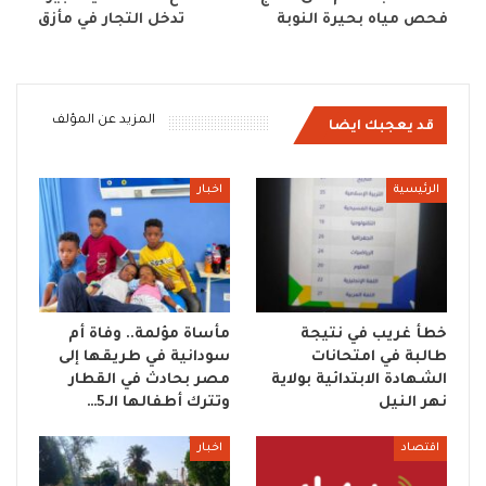
فحص مياه بحيرة النوبة
تدخل التجار في مأزق
المزيد عن المؤلف
قد يعجبك ايضا
الرئيسية
اخبار
خطأ غريب في نتيجة
مأساة مؤلمة.. وفاة أم
طالبة في امتحانات
سودانية في طريقها إلى
الشهادة الابتدائية بولاية
مصر بحادث في القطار
نهر النيل
وتترك أطفالها الـ5…
اقتصاد
اخبار