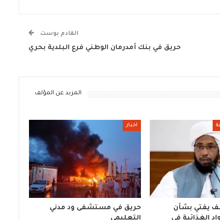
القادم بوست
حريق في بنك أمدرمان الوطني فرع البلدية بحري
المزيد عن المؤلف
ة
اخبار
ف يفتي بشأن
حريق في مستشفى ود مدني
د الغذائية في
التعليمي