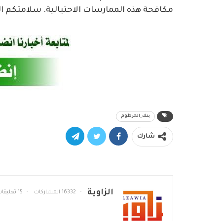
مكافحة هذه الممارسات الاحتيالية. سلامتكم ال
بنك_الخرطوم
شارك
الزاوية
16332 المشاركات
15 تعليقات