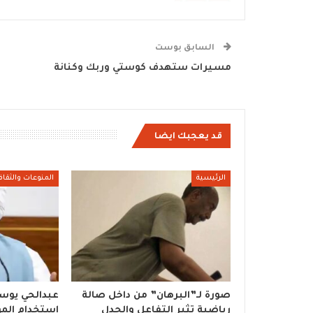
السابق بوست
مسيرات ستهدف كوستي وربك وكنانة
قد يعجبك ايضا
الرئيسية
المنوعات والثقاف
صورة لـ”البرهان” من داخل صالة
عبدالحي يوس
رياضية تثير التفاعل والجدل
استخدام الموا