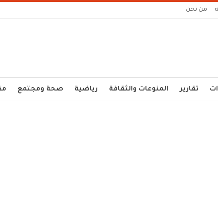
من نحن
ات
تقارير
المنوعات والثقافة
رياضية
صحة ومجتمع
مق