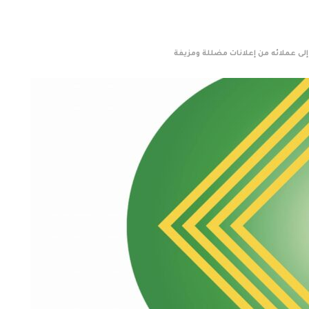
 إلى عملائه من إعلانات مضللة ومزيفة