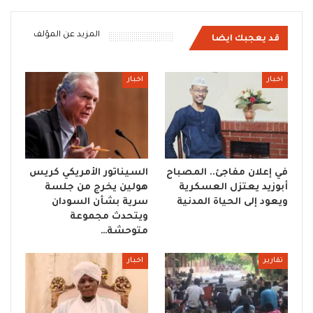
المزيد عن المؤلف
قد يعجبك ايضا
اخبار
اخبار
في إعلان مفاجئ.. المصباح
السيناتور الأمريكي كريس
أبوزيد يعتزل العسكرية
هولين يخرج من جلسة
ويعود إلى الحياة المدنية
سرية بشأن السودان
ويتحدث مجموعة
متوحشة…
تقارير
اخبار