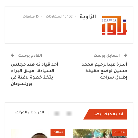
الزاوية
16402 المشاركات
15 تعليقات
السابق بوست
القادم بوست
أسرة عبدالرحيم محمد
أحد قياداته هدد مجلس
حسين توضح حقيقة
السيادة.. فيلق البراء
إطلاق سراحه
يتخذ خطوة لافتة في
بورتسودان
المزيد عن المؤلف
قد يعجبك ايضا
مقالات
مقالات