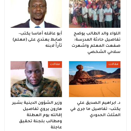
اللواء والد الطالب يوضح
أبو عاقله أماسا يكتب-
تفاصيل حادثة المدرسة:
ضابط يعتدي على (معلم)
صفعت المعلم واشهرت
ثأراً لابنه
سلاحي الشخصي
مقالات
مقالات
د. ابراهيم الصديق علي
وزير الشؤون الدينية بشير
يكتب- تفاصيل ما جرى في
هارون يروي تفاصيل
المثلث الحدودي
إقالته يوم العطلة
ومطالب بلجنة تحقيق
عاجلة