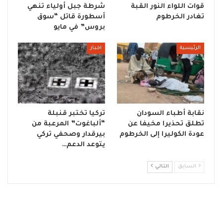
قوات اللواء النور القبة
شرطة جبل أولياء تنهي
تغادر الخرطوم
أسطورة قاتل “سوق
بروس” في مايو
الرئيسية
اخبار
نقابة أطباء السودان
تركيا تختبر قنبلة
تطلق تحذيرا مخيفا عن
“ألباغوت” المرعبة من
عودة الكوليرا إلى الخرطوم
بيرقدار وصحفي تركي
يتوعد الدعم…
السابق
التالي