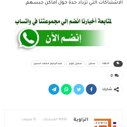
الاشتباكات التي تزداد حدة حول أماكن حبسهم.
الانقاذ
سجن
سجن_كوبر
عبدالرحيم محمد حسين
0
شارك
الزاوية
16395 المشاركات
15 تعليقات