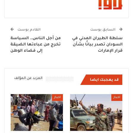
السابق بوست
القادم بوست
سلطة الطيران المدني في
من أجل الناس… السياسة
السودان تصدر بيانًا بشأن
تخرج من عباءتها الضيقة
قرار الإمارات
إلى فضاء الوطن
المزيد عن المؤلف
قد يعجبك ايضا
اخبار
اخبار