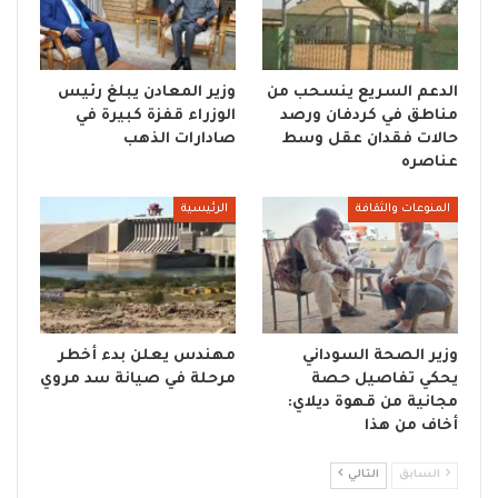
الدعم السريع ينسحب من
وزير المعادن يبلغ رئيس
مناطق في كردفان ورصد
الوزراء قفزة كبيرة في
حالات فقدان عقل وسط
صادارات الذهب
عناصره
المنوعات والثقافة
الرئيسية
وزير الصحة السوداني
مهندس يعلن بدء أخطر
يحكي تفاصيل حصة
مرحلة في صيانة سد مروي
مجانية من قهوة ديلاي:
أخاف من هذا
السابق
التالي