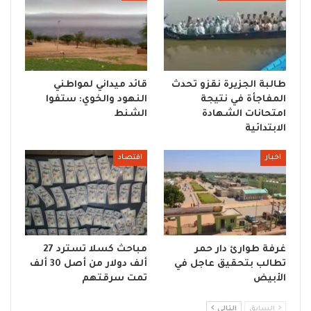
طالبة الجزيرة نقزو تحدث
قائد ميداني لمواطني
المفاجأة في نتيجة
النهود والخوي: ستفوا
امتحانات الشهادة
الشنط
الابتدائية
اخبار
اقتصاد
غرفة طوارئ دار حمر
مباحث كسلا تسترد 27
تطالب بتحقيق عاجل في
ألف دولار من أصل 30 ألف
الأبيض
تمت سرقتهم
السابق
التالي