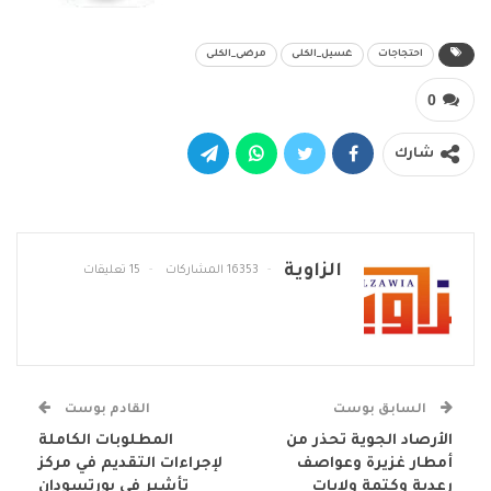
احتجاجات
غسيل_الكلى
مرضى_الكلى
0
شارك
الزاوية
16353 المشاركات
15 تعليقات
السابق بوست
القادم بوست
الأرصاد الجوية تحذر من
المطلوبات الكاملة
أمطار غزيرة وعواصف
لإجراءات التقديم في مركز
رعدية وكتمة ولايات
تأشير في بورتسودان