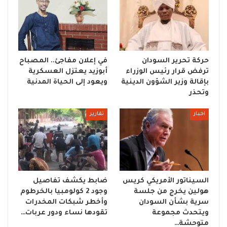
حركة تحرير السودان
في إعلان مفاجئ.. المصباح
ترفض قرار رئيس الوزراء
أبوزيد يعتزل العسكرية
بإقالة وزير الشؤون الدينية
ويعود إلى الحياة المدنية
وتحذر
اخبار
تقارير
السيناتور الأمريكي كريس
ضابط يكشف تفاصيل
هولين يخرج من جلسة
وجود 2 كولومبيا بالخرطوم
سرية بشأن السودان
وأخطر شبكات المخدرات
ويتحدث مجموعة
تقودها نساء ودور عربات…
متوحشة…