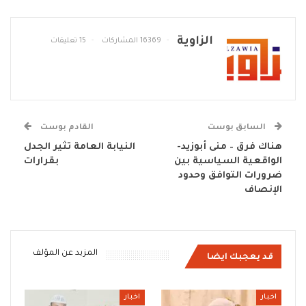
الزاوية
16369 المشاركات
15 تعليقات
السابق بوست
القادم بوست
هناك فرق – منى أبوزيد-
النيابة العامة تثير الجدل
الواقعية السياسية بين
بقرارات
ضرورات التوافق وحدود
الإنصاف
المزيد عن المؤلف
قد يعجبك ايضا
اخبار
اخبار