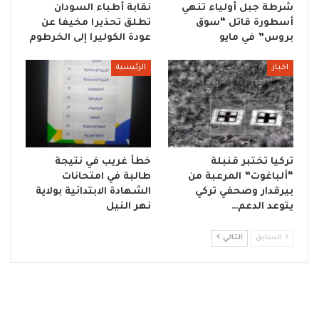
شرطة جبل أولياء تنهي
نقابة أطباء السودان
أسطورة قاتل “سوق
تطلق تحذيرا مخيفا عن
بروس” في مايو
عودة الكوليرا إلى الخرطوم
اخبار
الرئيسية
تركيا تختبر قنبلة
خطأ غريب في نتيجة
“ألباغوت” المرعبة من
طالبة في امتحانات
بيرقدار وصحفي تركي
الشهادة الابتدائية بولاية
يتوعد الدعم…
نهر النيل
السابق
التالي