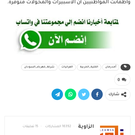
واطمأنت المواطنيين أن الاسبيرات والمحولات متوفرة.
أمدرمان
الكلية_الحربية
المرخيات
شركة_كهرباء_السودان
0
شارك
الزاوية
16392 المشاركات
15 تعليقات