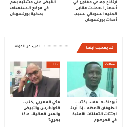
ارتفاع جماعي مفاجئ في
القبض على مشتبه بهم
أسعار العملات مقابل
في موقع الاستهداف
الجنيه السوداني بسبب
بمدنية بورتسودان
أحداث بورتسودان
المزيد عن المؤلف
قد يعجبك ايضا
مقالات
مقالات
أبوعاقله أماسا يكتب..
مكي المغربي يكتب-
الطوفان الأعظم.. إذا أردنا
الكونغرس والأبيض
اجتثاث التفلتات الأمنية
والمدن الغالية.. ماذا
في الخرطوم
يجري؟