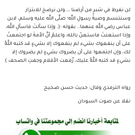
لن نفرط في شبرٍ من أرضنا ….ولن نرضخ للابتزاز
وسنتنسم وصيةَ رسولِ الله؛ صلَّى الله عليه وسلم، لابن
عباس رضي الله عنهما.. بقوله :(. وإذا سألتَ فاسألِ الله،
وإذا استعنتَ فاستعنْ بالله، واعلمْ أنَّ الأمةَ لو اجتمعتْ
على أن ينفعوك بشيء لم ينفعوك إلا بشيءٍ قد كتبه اللهُ
لك، وإن اجتمعوا على أن يضروك بشيءٍ لم يضروك إلا
بشيءٍ قد كتبه اللهُ عليك، رُفعت الأقلام وجفتِ الصحف )
رواه الترمذي وقال: حديث حسن صحيح
نقلا عن صوت السودان