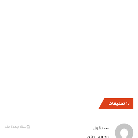
13 تعليقات
سنة واحدة منذ
٠٠٠
يقول
20 الف خائن