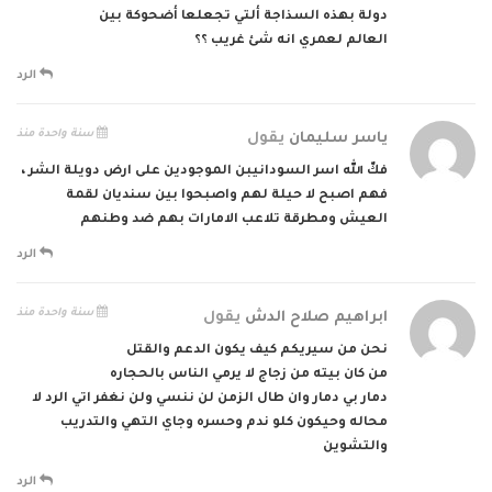
دولة بهذه السذاجة ألتي تجعلعا أضحوكة بين
العالم لعمري انه شئ غريب ؟؟
الرد
سنة واحدة منذ
ياسر سليمان
يقول
فكّ الله اسر السودانيبن الموجودين على ارض دويلة الشر ،
فهم اصبح لا حيلة لهم واصبحوا بين سنديان لقمة
العيش ومطرقة تلاعب الامارات بهم ضد وطنهم
الرد
سنة واحدة منذ
ابراهيم صلاح الدش
يقول
نحن من سيريكم كيف يكون الدعم والقتل
من كان بيته من زجاج لا يرمي الناس بالحجاره
دمار بي دمار وان طال الزمن لن ننسي ولن نغفر اتي الرد لا
محاله وحيكون كلو ندم وحسره وجاي التهي والتدريب
والتشوين
الرد