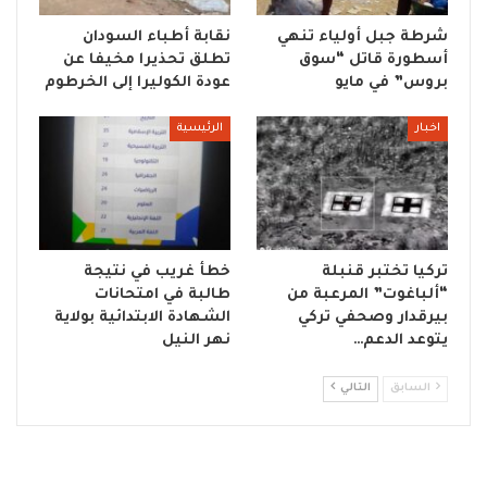
شرطة جبل أولياء تنهي
نقابة أطباء السودان
أسطورة قاتل “سوق
تطلق تحذيرا مخيفا عن
بروس” في مايو
عودة الكوليرا إلى الخرطوم
اخبار
الرئيسية
تركيا تختبر قنبلة
خطأ غريب في نتيجة
“ألباغوت” المرعبة من
طالبة في امتحانات
بيرقدار وصحفي تركي
الشهادة الابتدائية بولاية
يتوعد الدعم…
نهر النيل
السابق
التالي