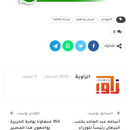
السودان
جبريل_إبراهيم
وزارة_المالية
0
شارك
الزاوية
16356 المشاركات
15 تعليقات
السابق بوست
القادم بوست
أسامه عبد الماجد يكتب..
950 متعاونا بولاية الجزيرة
البرهان رئيساً للوزراء
يواجهون هذا المصير