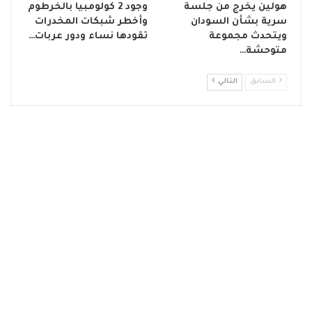
هولين يخرج من جلسة
وجود 2 كولومبيا بالخرطوم
سرية بشأن السودان
وأخطر شبكات المخدرات
ويتحدث مجموعة
تقودها نساء ودور عربات…
متوحشة…
السابق
التالي