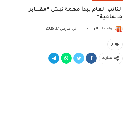
النائب العام يبدأ مهمة نبش “مقـ.ـابر
جـ.ـماعية”
بواسطة
الزاوية
في
مارس 17, 2025
0
شارك