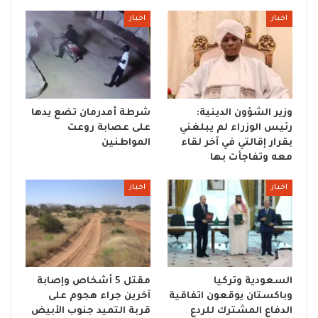
اخبار
اخبار
وزير الشؤون الدينية:
شرطة أمدرمان تضع يدها
رئيس الوزراء لم يبلغني
على عصابة روعت
بقرار إقالتي في آخر لقاء
المواطنين
معه وتفاجأت بها
اخبار
اخبار
السعودية وتركيا
مقتل 5 أشخاص وإصابة
وباكستان يوقعون اتفاقية
آخرين جراء هجوم على
الدفاع المشترك للردع
قربة التميد جنوب الأبيض