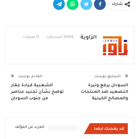
شارك
الزاوية
16364 المشاركات
15 تعليقات
السابق بوست
القادم بوست
السودان يرفع وتيرة
الشعبية قيادة عقار
التصعيد ضد المنتجات
توضح بشأن تجنيد عناصر
والمصالح الكينية
من جنوب السودان
المزيد عن المؤلف
قد يعجبك ايضا