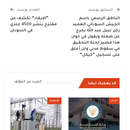
السابق بوست
القادم بوست
الناطق الرسمي باسم
“الإيقاد” تكشف عن
الجيش السوداني العميد
مقترح بنشر 4500 جندي
ركن نبيل عبد الله يخرج
في السودان
عن صمته ويقول في حوار:
هذا مصير لجنة التحقيق
في سقوط مدني ولن أعلق
على تسجيل “كيكل”
المزيد عن المؤلف
قد يعجبك ايضا
اخبار
اقتصاد