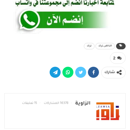
الناظر_ترك
ترك
2
شارك
الزاوية
16378 المشاركات
15 تعليقات