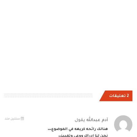
2 تعليقات
سنتين منذ
آدم عبدالله
يقول
هنالك رائحه كريهه في الموضوع،،،
نحن لنا ادراك ووعي وتمييز،،