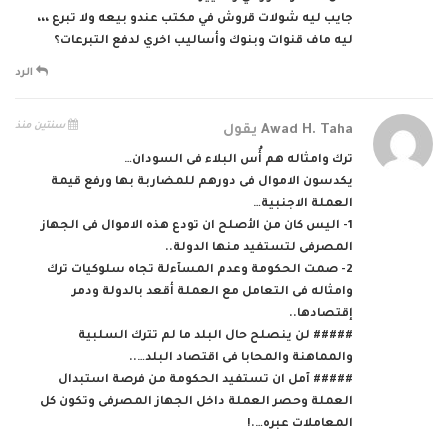
جايب ليه شولات قروش في مكتب عندو بيعه ولا تبرع ،،،
ليه ماف قنوات وبنوك وأساليب اخري لدفع التبرعات؟
الرد
سنتين منذ
Awad H. Taha
يقول
ترك وامثاله هم أُس البلاء فى السودان…
يكدسون الاموال فى دورهم للمضاربة بها ورفع قيمة
العملة الاجنبية…
1- اليس كان من الأصلح ان تودع هذه الاموال فى الجهاز
المصرفى لتستفيد منها الدولة..
2- صمت الحكومة وعدم المسآءلة تجاه سلوكيات ترك
وامثاله فى التعامل مع العملة أقعد بالدولة ودمر
إقتصادها..
##### لن ينصلح حال البلد ما لم تترك السلبية
والمماهنة والمحابا فى اقتصاد البلد…..
##### آمل ان تستفيد الحكومة من فرصة استبدال
العملة وحصر العملة داخل الجهاز المصرفى وتكون كل
المعاملات عبره….!