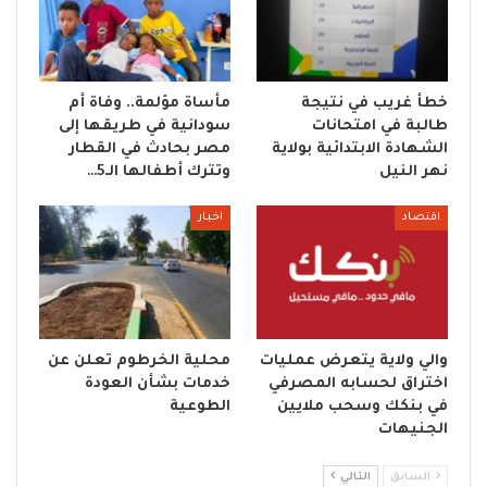
خطأ غريب في نتيجة
مأساة مؤلمة.. وفاة أم
طالبة في امتحانات
سودانية في طريقها إلى
الشهادة الابتدائية بولاية
مصر بحادث في القطار
نهر النيل
وتترك أطفالها الـ5…
اقتصاد
اخبار
والي ولاية يتعرض عمليات
محلية الخرطوم تعلن عن
اختراق لحسابه المصرفي
خدمات بشأن العودة
في بنكك وسحب ملايين
الطوعية
الجنيهات
السابق
التالي