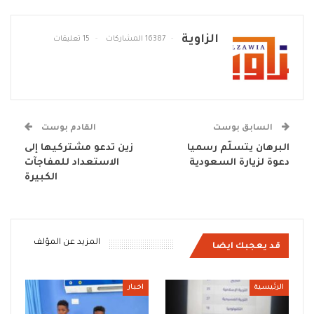
الزاوية
16387 المشاركات
15 تعليقات
السابق بوست
القادم بوست
البرهان يتسلّم رسميا
زين تدعو مشتركيها إلى
دعوة لزيارة السعودية
الاستعداد للمفاجآت
الكبيرة
المزيد عن المؤلف
قد يعجبك ايضا
الرئيسية
اخبار