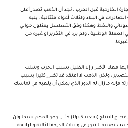
جارة الخارجية قبل الحرب ، نجد أن الذهب تصدر أعلى
%) من اجمالي قيمة الصادرات في البلاد ولثلاث أعوام متتالية ، يليه
سوداني والنفط وهكذا وفق التسلسل يمثلون حوالي
 العملة الوطنية ، ولم يرد في التقرير او غيره من
غيرها.
ادرات المبوبة في (53%) قد اصابها فعلا الأضرار إلا القليل بسبب الحرب وشلت
 التصدير ، ولكن الذهب لا اعتقد قد تضرر كثيرا بسبب
رته فإنه مازال له الدور الذي يمكن أن يلعبه في تماسك
في سلاسل إمداد الذهب (Supply Chain) لم يتاثر قطاع الانتاج (Up-Stream) كثيرا وهو المهم سيما وان
ب تصنيفنا تدور في ولايات الدرجة الثالثة والرابعة