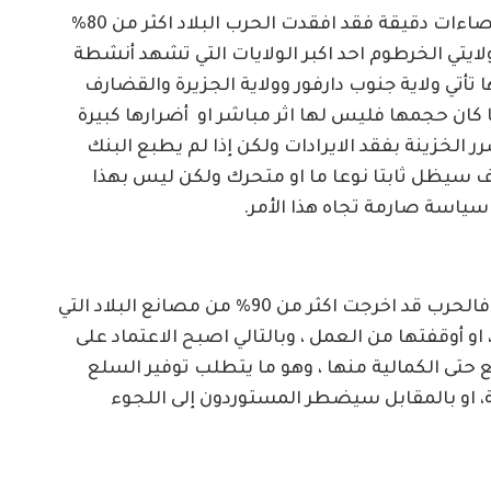
حسب ملاحظتنا اللصيقة بهذا الجانب ودون إحصاءات دقيقة فقد افقدت الحرب البلاد اكثر من 80%
لايتي الخرطوم احد اكبر الولايات التي تشهد أنشطة
ا تأتي ولاية جنوب دارفور وولاية الجزيرة والقضارف
 كان حجمها فليس لها اثر مباشر او أضرارها كبيرة
 الخزينة بفقد الايرادات ولكن إذا لم يطبع البنك
 سيظل ثابتا نوعا ما او متحرك ولكن ليس بهذا
ياسة صارمة تجاه هذا الأمر.
فالنذهب إلى المنتجات المحلية قبل الصادرات ، فالحرب قد اخرجت اكثر من 90% من مصانع البلاد التي
 أوقفتها من العمل ، وبالتالي اصبح الاعتماد على
 حتى الكمالية منها ، وهو ما يتطلب توفير السلع
، او بالمقابل سيضطر المستوردون إلى اللجوء