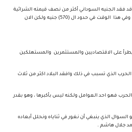
أنه خلال فترة الحرب هذه (11) شهر قد فقد الجنيه السوداني أكثر من نصف قيمته الشرائية
، فقد كان متأرجحاً امام الدولار في العام الماضي وفي هذا الوقت في حدود ال (570) جنيه ولكن الان
 يطرأ على الاقتصاديين والمستثمرين والمستهلكين
حرب الذي تسبب في ذلك وافقد البلاد اكثر من ثلاث
لحرب فهو احد العوامل ولكنه ليس بأكبرها ، وهو بقدر
السوال الذي ينبغي أن نغور في ثناياه ونحلل أبعاده
د جلال هاشم .