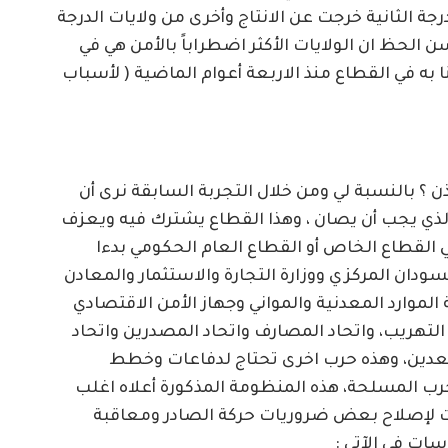
جة الثانية خرجت عن الانتاج وأخرى من ولايات الدرجة
الحظ ان الولايات الأكثر اضطراباً بالأمن هي في
ه في القطاع منذ الاربعة أعوام الماضية ( لأسباب
ذن ؟ بالنسبة لي ومن خلال التجربة السابقة نرى أن
صب او التصريف (Down-Stream)هو الذي يجب أن يصان ، وهذا القطاع يشترك فيه ويعزف
 القطاع الخاص أو القطاع العام الحكومي بدءا
سودان المركزي ووزارة التجارة والاستثمار والمعادن
لموارد المعدنية والمواني وجهاز الأمن الاقتصادي
تهريب، واتحاد المصارف واتحاد المصدرين واتحاد
تعدين، وهذه حرب اخرى تحتاج لدفاعات وخطط
حرب المسلحة، هذه المنظومة المذكورة أعلاه اغلب
 لإصلاح بعض ضروريات حركة الصادر ومعاقبة
ات في الآتي :