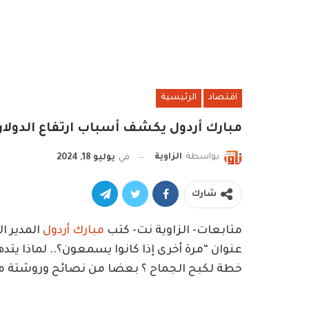
اقتصاد
الرئيسية
مبارك أردول يكشف أسباب ارتفاع الدولار 
بواسطة
الزاوية
في
يوليو 18, 2024
شارك
متابعات- الزاوية نت- كتب
مبارك أردول
المدير ا
عنوان “مرة أخرى إذا كانوا يسمعون؟.. لماذا يتده
خطة لكبح الجماح ؟ بعضا من نصائح وروشتة م