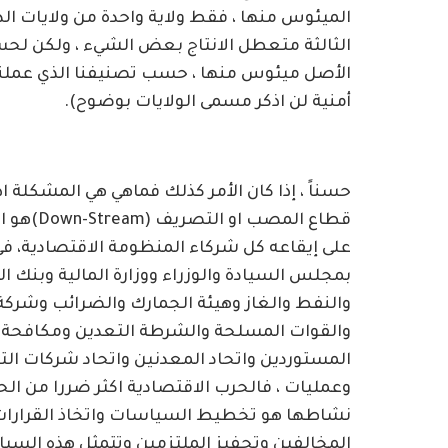
الميئوس منها ، فقط ولاية واحدة من ولايات الدر
الثالثة متعطل الانتاج بعض الشيء ، ولكن لحسن 
الأصل ميئوس منها ، حسب تصنيفنا الذي عملنا ب
أمنية لن اذكر مسمى الولايات بوضوح).
حسناً ، إذا كان الأمر كذلك فماهي هي المشكلة ا
قطاع الم
على إيقاعه كل شركاء المنظومة الاقتصادية، في
بمجلس السيادة والوزراء ووزارة المالية وبنك ال
والنفط والغاز وهيئة الجمارك والضرائب وشركة ا
والقوات المسلحة والشرطة التعدين ومكافحة ال
المستوردين واتحاد المعدنين واتحاد شركات ال
وعمليات ، فالحرب الاقتصادية اكثر ضررا من ال
نشاطها هو تخطيط السياسات واتخاذ القرارات
المخالفين وتحفيز الملتزمين وتتمثل هذه السياس