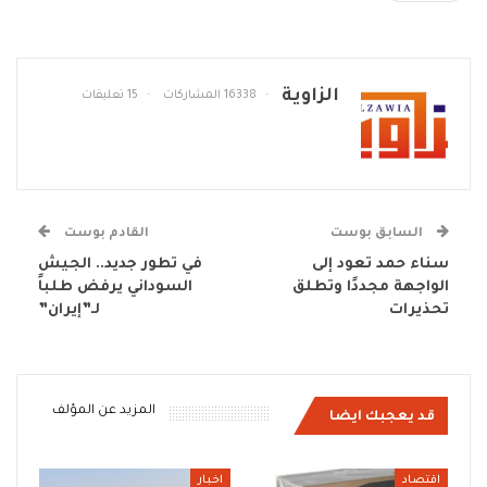
الزاوية
16338 المشاركات
15 تعليقات
السابق بوست
القادم بوست
سناء حمد تعود إلى
في تطور جديد.. الجيش
الواجهة مجددًا وتطلق
السوداني يرفض طلباً
تحذيرات
لـ”إيران”
المزيد عن المؤلف
قد يعجبك ايضا
اقتصاد
اخبار