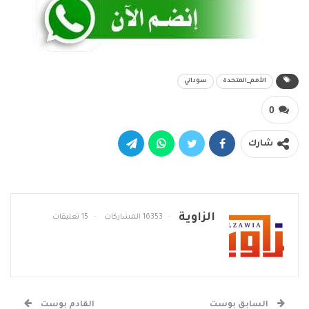
الأمم_المتحدة
سوداني
0
شارك
الزاوية
16353 المشاركات
15 تعليقات
السابق بوست
القادم بوست