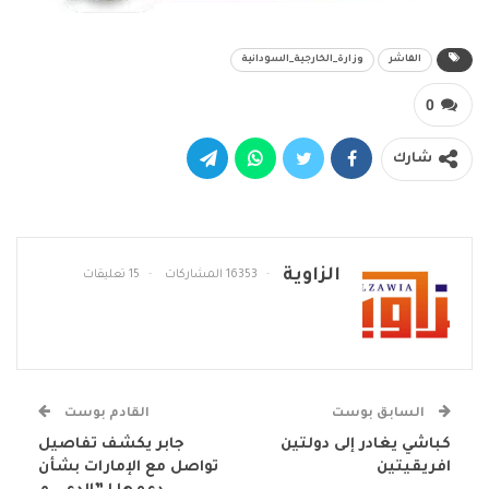
الفاشر
وزارة_الخارجية_السودانية
0
شارك
الزاوية
16353 المشاركات
15 تعليقات
السابق بوست
القادم بوست
كباشي يغادر إلى دولتين
جابر يكشف تفاصيل
افريقيتين
تواصل مع الإمارات بشأن