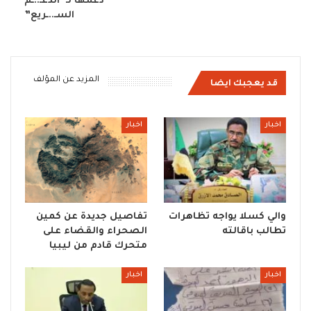
دعمها لـ”الدعـ..ـم
السـ..ـريع”
المزيد عن المؤلف
قد يعجبك ايضا
اخبار
اخبار
والي كسلا يواجه تظاهرات
تفاصيل جديدة عن كمين
تطالب باقالته
الصحراء والقضاء على
متحرك قادم من ليبيا
اخبار
اخبار