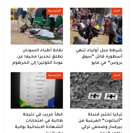
اخبار
الرئيسية
شرطة جبل أولياء تنهي
نقابة أطباء السودان
أسطورة قاتل “سوق
تطلق تحذيرا مخيفا عن
بروس” في مايو
عودة الكوليرا إلى الخرطوم
اخبار
الرئيسية
تركيا تختبر قنبلة
خطأ غريب في نتيجة
“ألباغوت” المرعبة من
طالبة في امتحانات
بيرقدار وصحفي تركي
الشهادة الابتدائية بولاية