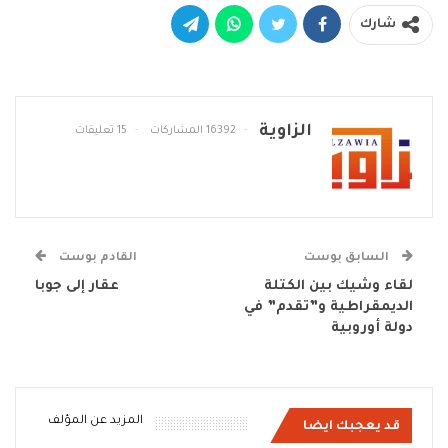
شارك
الزاوية
16392 المشاركات
15 تعليقات
السابق بوست
القادم بوست
لقاء وشيك بين الكتلة
عقار إلى جوبا
الديمقراطية و”تقدم” في
دولة أوروبية
المزيد عن المؤلف
قد يعجبك ايضا