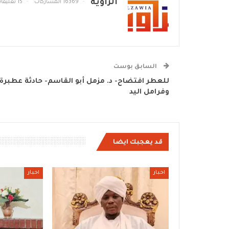
الزاوية
16369 المشاركات
15 تعليقات
السابق بوست
للعطر افتضاح- د. مزمل أبو القاسم- حادثة عطبرة.
وفرامل اليد
قد يعجبك ايضا
اخبار
اخبار