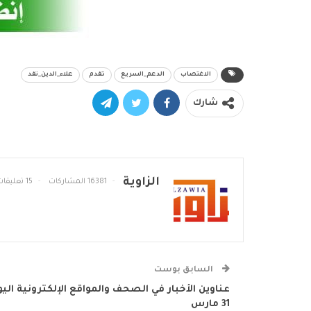
الاغتصاب
الدعم_السريع
تقدم
علاء_الدين_نقد
شارك
الزاوية
16381 المشاركات
15 تعليقات
السابق بوست
عناوين الأخبار في الصحف والمواقع الإلكترونية الي
31 مارس