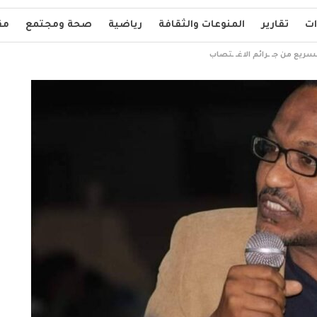
ات
تقارير
المنوعات والثقافة
رياضية
صحة ومجتمع
مق
يع من جـ ـرائم الاغـ ـتصاب