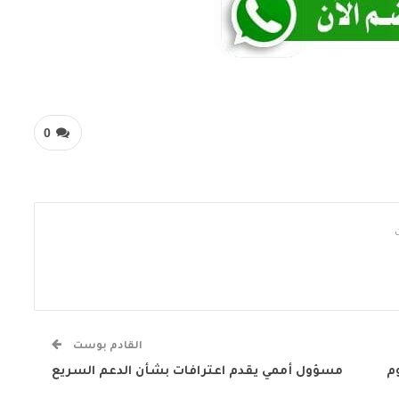
0
القادم بوست
وم
مسؤول أممي يقدم اعترافات بشأن الدعم السريع