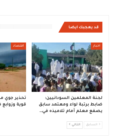
قد يعجبك ايضا
اخبار
اقتصاد
لجنة المعلمين السودانيين:
تحذير جوي من
ضابط برتبة لواء ومعتمد سابق
قوية وزوابع في 6 ول
يصفع معلم أمام تلاميذه في…
السابق
التالي