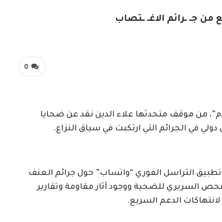
ن جـ ـرائم الاغـ ـتصاب
0
دم”، من موقف متحدثها علاء الدين نقد عن ضحايا
لي في الجرائم التي ارتكبت في سياق النزاع.
طبيق التراسل الفوري “واتساب” حول جرائم العنف
فحص السريري للضحية ووجود آثار مقاومة وتقارير
لانتهاكات الدعم السريع.