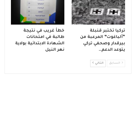
تركيا تختبر قنبلة
خطأ غريب في نتيجة
“ألباغوت” المرعبة من
طالبة في امتحانات
بيرقدار وصحفي تركي
الشهادة الابتدائية بولاية
يتوعد الدعم…
نهر النيل
السابق
التالي