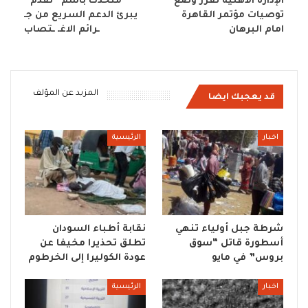
الإدارة الأهلية تقرر وضع
متحدث باسم “تقدم”
توصيات مؤتمر القاهرة
يبرئ الدعم السريع من جـ
امام البرهان
ـرائم الاغـ ـتصاب
المزيد عن المؤلف
قد يعجبك ايضا
اخبار
الرئيسية
شرطة جبل أولياء تنهي
نقابة أطباء السودان
أسطورة قاتل “سوق
تطلق تحذيرا مخيفا عن
بروس” في مايو
عودة الكوليرا إلى الخرطوم
اخبار
الرئيسية