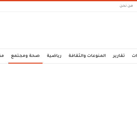
من نحن
ات
تقارير
المنوعات والثقافة
رياضية
صحة ومجتمع
مق