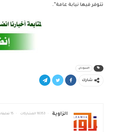
تتوفر فيها نيابة عامة”.
السودان
شارك
الزاوية
16353 المشاركات
15 تعليقات