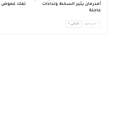
أمدرمان يثير السخط ونداءات
تفك غموض جر
عاجلة
السابق
التالي