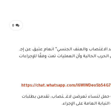
0
 الاغتصاب والعنف الجنسي” انعام عتيق، عن إجـ
لال الحرب الحالية وأن العمليات تمت وفقًا للإجراءات
https://chat.whatsapp.com/I6WlWDeoSb54G7
حسب سودان تربيون، عن رصد 20 حالة حمل لنساء تعرضن لاغـ ـتصاب، تقدمن بطلبات
نيابة العامة على الإجراء.