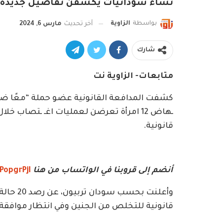
نساء سودانيات يكشفن تفاصيل جديدة
بواسطة
الزاوية
آخر تحديث
مارس 6, 2024
شارك
متابعات- الزاوية نت
كشفت المدافعة القانونية عضو حملة “معًا ضد
ـهاض 12 امرأة تعرضن لعمليات اغـ ـتصاب خ
قانونية.
أنضم إلى قروبنا في الواتساب من هنا
PopgrPjI
وأعلنت ب
قانونية للتخلص من الجنين وفي انتظار موافقة ال