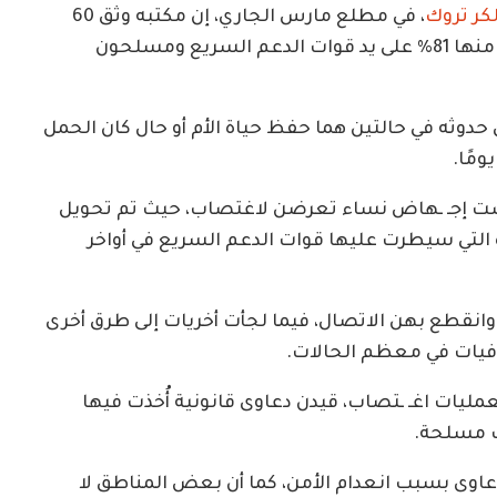
كر تروك
، في مطلع مارس الجاري، إن مكتبه وثق 60
حادثة جنسي مرتبطة بالنزاع شملت 120 ضحية، منها 81% على يد قوات الدعم السريع ومسلحون
حدوثه في حالتين هما حفظ حياة الأم أو حال كان الحمل
 إجـ ـهاض نساء تعرضن لاغتصاب، حيث تم تحويل
ة التي سيطرت عليها قوات الدعم السريع في أواخر
نقطع بهن الاتصال، فيما لجأت أخريات إلى طرق أخرى
وفيات في معظم الحالات.
ليات اغـ ـتصاب، قيدن دعاوى قانونية أُخذت فيها
ت مسلحة.
اوى بسبب انعدام الأمن، كما أن بعض المناطق لا