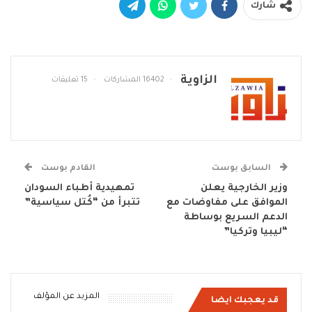
شارك
الزاوية
16402 المشاركات
15 تعليقات
السابق بوست
القادم بوست
وزير الخارجية يعلن
تمهيدية أطباء السودان
الموافق على مفاوضات مع
تتبرأ من “كُتل سياسية”
الدعم السريع بوساطة
“ليبيا وتركيا”
المزيد عن المؤلف
قد يعجبك ايضا