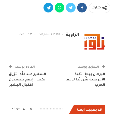
شارك
الزاوية
16378 المشاركات
15 تعليقات
السابق بوست
القادم بوست
البرهان يبلغ الآلية
السفير عبد الله الأزرق
الأفريقية شروطًا لوقف
يكتب.. إنّهم يتعمّدون
الحرب
اغتيال البشير
المزيد عن المؤلف
قد يعجبك ايضا