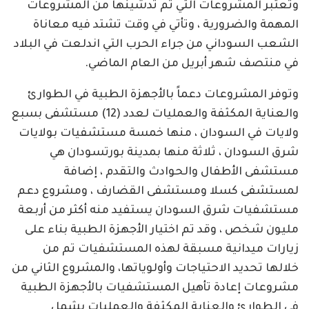
وتعتبر المشروعات التي تم تدشينها من المشروعات
المهمة والضرورية ، وتأتي في وقت تشتد فيه معاناة
الشعب السوداني من جراء الحرب التي اندلعت في البلاد
في منتصف شهر أبريل من العام الماضي.
وتوفر المشروعات دعماً بالأجهزة الطبية في الطوارئ
والعناية المكثفة والعمليات لعدد (12) مستشفى بسبع
ولايات في السودان ، منها خمسة مستشفيات بولايات
شرق السودان ، ثلاثة منها بمدينة بورتسودان هي
مستشفى الأطفال والحوادث والتقدم ، إضافة
لمستشفى كسلا ومستشفى القضارف ، ومشروع دعم
مستشفيات شرق السودان يستفيد منه أكثر من أربعة
مليون شخص ، وقد تم اختيار الأجهزة الطبية بناء على
زيارات ميدانية مسبقة لهذه المستشفيات تم من
خلالها تحديد الاحتياجات وأولوياتها، والمشروع الثاني من
مشروعات إعادة تأهيل المستشفيات بالأجهزة الطبية
في الطوارئ والعناية المكثفة والعمليات يشمل