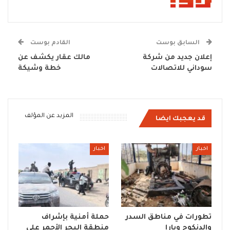
السابق بوست
القادم بوست
إعلان جديد من شركة
مالك عقار يكشف عن
سوداني للاتصالات
خطة وشيكة
المزيد عن المؤلف
قد يعجبك ايضا
اخبار
اخبار
تطورات في مناطق السدر
حملة أمنية بإشراف
والدنكوج وبارا
منطقة البحر الأحمر على