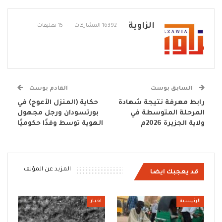
الزاوية
16392 المشاركات
15 تعليقات
السابق بوست
القادم بوست
رابط معرفة نتيجة شهادة
حكاية (المنزل الأعوج) في
المرحلة المتوسطة في
بورتسودان ورجل مجهول
ولاية الجزيرة 2026م
الهوية توسط وفدًا حكوميًا
المزيد عن المؤلف
قد يعجبك ايضا
الرئيسية
اخبار