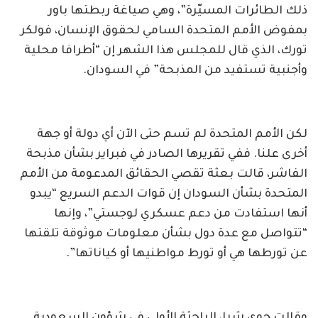
ذلك الطائرات المسيّرة”، وهي صياغة ربطتها باور
بمفوض الأمم المتحدة السامي لحقوق الإنسان، فولكر
تورك، الذي قال للمجلس هذا الشهر إن “أطرافا محلية
وأجنبية تستفيد من المذبحة” في السودان.
لكن الأمم المتحدة لم تسم حتى الآن أي دولة أو جهة
أخرى علنا. ففي تقريرها الصادر في فبراير بشأن مذبحة
الفاشر، قالت بعثة تقصي الحقائق المدعومة من الأمم
المتحدة بشأن السودان إن قوات الدعم السريع “يبدو
أنها استفادت من دعم عسكري لوجستي”، وإنها
“تتواصل مع عدة دول بشأن معلومات موثوقة تلقتها
عن تورطها هي أو تورط مواطنيها أو كياناتها”.
وقالت جوي شيا، الباحثة الأولى في شؤون السعودية