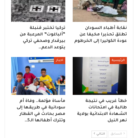
نقابة أطباء السودان
تركيا تختبر قنبلة
تطلق تحذيرا مخيفا عن
“ألباغوت” المرعبة من
عودة الكوليرا إلى الخرطوم
بيرقدار وصحفي تركي
يتوعد الدعم…
الرئيسية
اخبار
خطأ غريب في نتيجة
مأساة مؤلمة.. وفاة أم
طالبة في امتحانات
سودانية في طريقها إلى
الشهادة الابتدائية بولاية
مصر بحادث في القطار
نهر النيل
وتترك أطفالها الـ5…
السابق
التالي