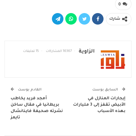
0
شارك
الزاوية
16367 المشاركات
15 تعليقات
السابق بوست
القادم بوست
إيجارات المنازل في
أمجد فريد يخاطب
الأبيض تقفز إلى 3 مليارات
بريطانيا في مقال ساخن
بهذه الأسباب
نشرته صحيفة فاينانشال
تايمز