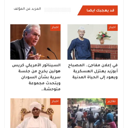
المزيد عن المؤلف
قد يعجبك ايضا
اخبار
اخبار
في إعلان مفاجئ.. المصباح
السيناتور الأمريكي كريس
أبوزيد يعتزل العسكرية
هولين يخرج من جلسة
ويعود إلى الحياة المدنية
سرية بشأن السودان
ويتحدث مجموعة
متوحشة…
تقارير
اخبار