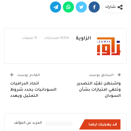
شارك
الزاوية
16356 المشاركات
15 تعليقات
السابق بوست
القادم بوست
واشنطن تقيّد التصدير
اتحاد الدراميات
وتلغي امتيازات بشأن
السودانيات يحدد شروط
السودان
التمثيل ويهدد
المزيد عن المؤلف
قد يعجبك ايضا