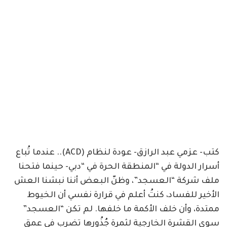
كتب- عزمي عبد الرازق- عودة لنظام (ACD).. عندما تُباع
أسرار الدولة في “المنطقة الحرة في “دبي- حينما فتحنا
ملف شركة “العسجد”، وظنّ البعض أننا نبشنا العش
الأخير للفساد، كنتُ أعلم في قرارة نفسي أن الخيوط
ممتدة، وأن خلف الأكمة ما خلفها. لم تكن “العسجد”
سوى القشرة الخارجية لثمرة جُذُورها تضرب في عمق