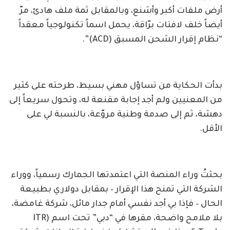
أرض ملفات أكبر وأشنع، وبالمقابل ثمة ملف هادئ، مرّ
أيضاً خلف لافتات برّاقة، يحمل اسماً تكنولوجياً معقداً
“نظام إقرار الشحن المسبق (ACD)”.
بدأت الحكاية من تساؤل مهني بسيط، طرحته على كثير
من المعنيين ولم أجد إجابة مقنعة له، وتحول سريعاً إلى
دهشة، ثم إلى صدمة وطنية مروّعة، بالنسبة لي على
الأقل.
بحثتُ وراء المنصة التي اعتمدتها الجمارك رسمياً، ووراء
الشركة التي تمنح هذا الإقرار – بمقابل دولاري بطبيعة
الحال – فإذا بي أجد نفسي أمام جدار مائل، شركة غامضة،
بلا ملامح واضحة، مقرها في “دبي” تحت اسم (ITR