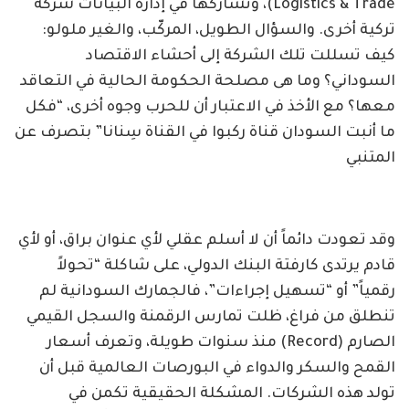
Logistics & Trade)، وتشاركها في إدارة البيانات شركة
تركية أخرى. والسؤال الطويل، المركّب، والغير ملولو:
كيف تسللت تلك الشركة إلى أحشاء الاقتصاد
السوداني؟ وما هى مصلحة الحكومة الحالية في التعاقد
معها؟ مع الأخذ في الاعتبار أن للحرب وجوه أخرى، “فكل
ما أنبت السودان قناة ركبوا في القناة سِنانا” بتصرف عن
المتنبي
وقد تعودت دائماً أن لا أسلم عقلي لأي عنوان براق، أو لأي
قادم يرتدى كارفتة البنك الدولي، على شاكلة “تحولاً
رقمياً” أو “تسهيل إجراءات”، فالجمارك السودانية لم
تنطلق من فراغ، ظلت تمارس الرقمنة والسجل القيمي
الصارم (Record) منذ سنوات طويلة، وتعرف أسعار
القمح والسكر والدواء في البورصات العالمية قبل أن
تولد هذه الشركات. المشكلة الحقيقية تكمن في