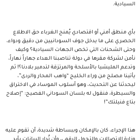
السيادية.
بأي منطق أمني أو اقتصادي يُمنح الغرباء حق الاطلاع
الحصري على ما يدخل جوف السودانيين من دقيق ودواء،
وحتى الشحنات التي تخص الجهات السيادية؟ وكيف
نأمن لشركة مقرها في دولة تناصبنا العداء جهاراً نهاراً،
وتدعم المليشيا بالأسلحة والمرتزقة لتدمير بلادنا؟! ثم
يأتينا مصلح من وراء الخليج “واهب المحار والردى”،
ليحدثنا عن التحديث، وهو أسلوب الموساد في الاختراق
والسيطرة، فنقول له بلسان السوداني الفصيح: “إصلاح
بتاع فنيلتك”!
هذا الإجراء، كان بالإمكان وببساطة شديدة، أن تقوم عليه
وزارة الاتصالات والتحول الرقمي، وأن تُدار البيانات بأيدٍ