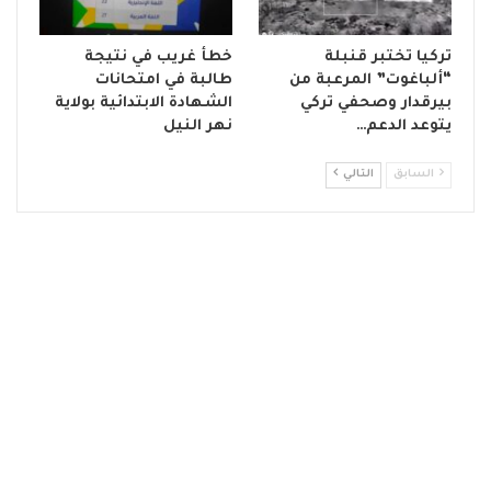
تركيا تختبر قنبلة
خطأ غريب في نتيجة
“ألباغوت” المرعبة من
طالبة في امتحانات
بيرقدار وصحفي تركي
الشهادة الابتدائية بولاية
يتوعد الدعم…
نهر النيل
السابق
التالي